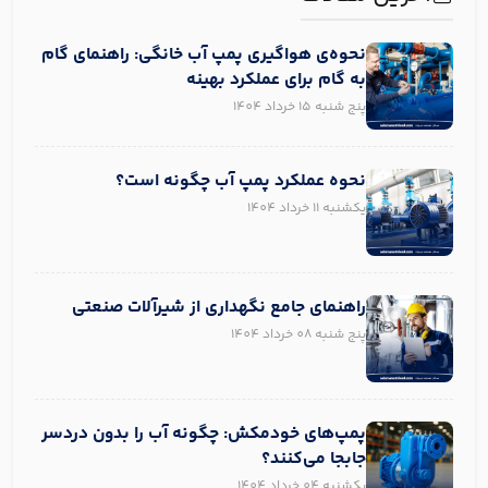
نحوه‌ی هواگیری پمپ آب خانگی: راهنمای گام
به گام برای عملکرد بهینه
پنج شنبه 15 خرداد 1404
نحوه عملکرد پمپ آب چگونه است؟
یکشنبه 11 خرداد 1404
راهنمای جامع نگهداری از شیرآلات صنعتی
پنج شنبه 08 خرداد 1404
پمپ‌های خودمکش: چگونه آب را بدون دردسر
جابجا می‌کنند؟
یکشنبه 04 خرداد 1404