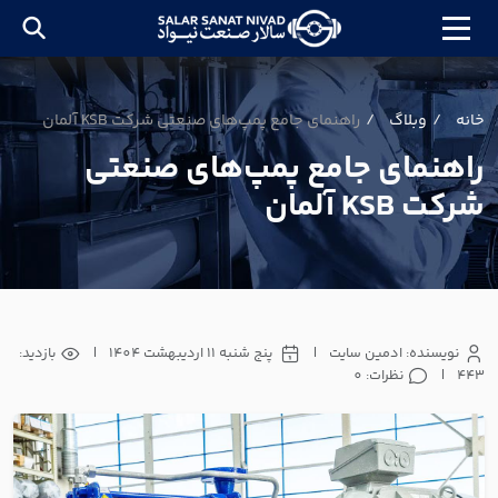
خانه
وبلاگ
راهنمای جامع پمپ‌های صنعتی شرکت KSB آلمان
راهنمای جامع پمپ‌های صنعتی
شرکت KSB آلمان
نویسنده: ادمین سایت
|
پنج شنبه 11 اردیبهشت 1404
|
بازدید:
443
|
نظرات: 0