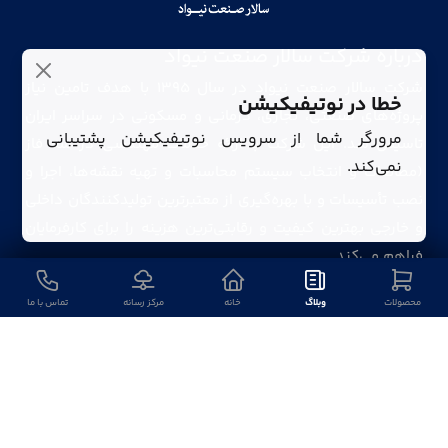
درباره شرکت سالار صنعت نیواد
شرکت سالار صنعت نیواد در سال ۱۳۹۵ با هدف تامین نیاز
خطا در نوتیفیکیشن
پروژه‌های صنعتی، تجاری، درمانی و مسکونی در سراسر ایران
مرورگر شما از سرویس نوتیفیکیشن پشتیبانی
تاسیس شد. این شرکت با ارائه خدمات مهندسی در سه فاز
نمی‌کند.
(مطالعات و انتخاب سیستم محاسبات و تهیه نقشه‌ها، اجرا و
نصب تأسیسات و با بهره‌گیری از معتبرترین تولیدکنندگان داخلی
و خارجی بهترین کیفیت و رقابتی‌ترین هزینه را برای کارفرمایان
فراهم می‌کند.
محصولات
وبلاگ
خانه
مرکز رسانه
تماس با ما
آدرس: تهران، کهریزک، شورآباد (۶۰ متری امام حسین)، خیابان
معدن نهم (پنجم شمالی)، پلاک ۲۹، شرکت سالار صنعت نیواد
تلفن:
۰۲۱-۵۶۵۴۲۲۲۲