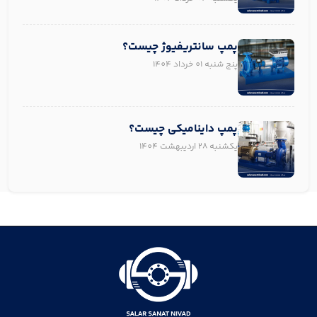
پمپ سانتریفیوژ چیست؟
پنج شنبه 01 خرداد 1404
پمپ داینامیکی چیست؟
یکشنبه 28 اردیبهشت 1404