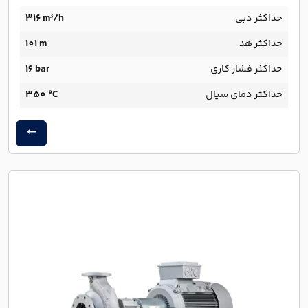
حداکثر دبی
۳۱۶ m³/h
حداکثر هد
101 m
حداکثر فشار کاری
16 bar
حداکثر دمای سیال
350 °C