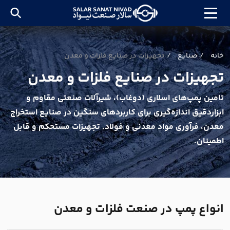
خانه
صنایع
تجهيزات در صنايع فلزات و معدن
تجهيزات در صنايع فلزات و معدن
تامين پمپ‌هاي اسلاري (دوغاب)، شيرآلات صنعتي مقاوم و
ابزاردقيق اندازه‌گيري براي کاربردهاي سنگين در صنايع استخراج
معدن، فرآوري مواد معدني و فولاد. تجهيزات مستحکم و قابل
اطمينان.
انواع پمپ در صنعت فلزات و معدن