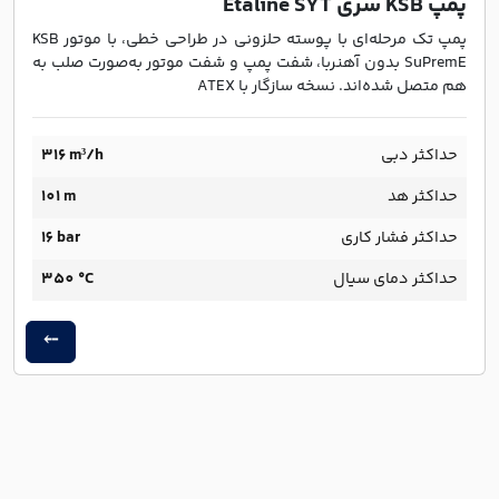
پمپ KSB سری Etaline SYT
پمپ تک مرحله‌ای با پوسته حلزونی در طراحی خطی، با موتور KSB
SuPremE بدون آهنربا، شفت پمپ و شفت موتور به‌صورت صلب به
هم متصل شده‌اند. نسخه سازگار با ATEX
حداکثر دبی
۳۱۶ m³/h
حداکثر هد
101 m
حداکثر فشار کاری
16 bar
حداکثر دمای سیال
350 °C